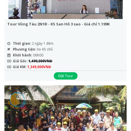
Tour Vũng Tàu 2N1Đ - KS San Hô 3 sao - Giá chỉ 1.199K
Thời gian:
2 ngày 1 đêm
Phương tiện:
Xe 45 chỗ
Khởi hành:
06h00
Giá Gốc:
1,490,000VNĐ
Giá KM:
1,349,000VNĐ
Đặt Tour